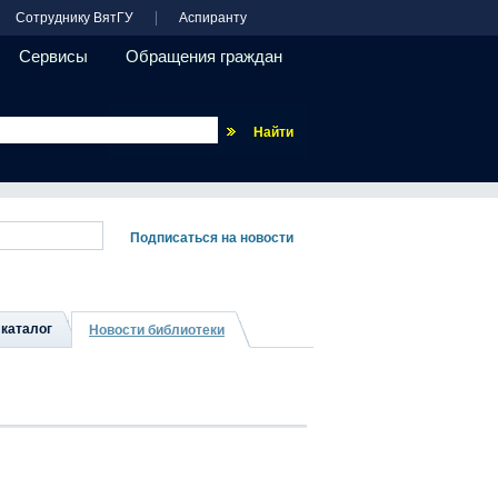
Сотруднику ВятГУ
Аспиранту
Сервисы
Обращения граждан
Везде
каталог
Новости библиотеки