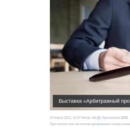
Выставка «Арбитражный про
23 марта 2021, 10:37
Автор: bib
Просмотров
2131
При полном или частичном цитировании гиперссылка 