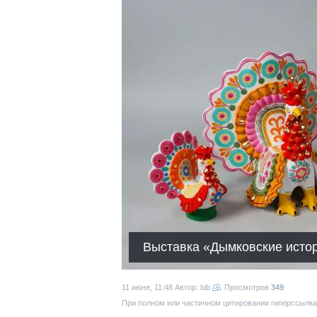
Выставка «Дымковские исто
11 июня, 11:48
Автор: bib
Просмотров
349
При полном или частичном цитировании гиперссылка 