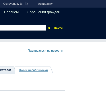
Сотруднику ВятГУ
Аспиранту
Сервисы
Обращения граждан
Везде
каталог
Новости библиотеки