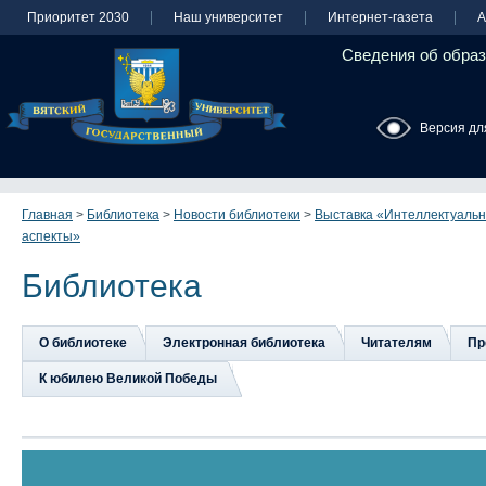
Приоритет 2030
Наш университет
Интернет-газета
А
Сведения об образ
Версия дл
Главная
>
Библиотека
>
Новости библиотеки
>
Выставка «Интеллектуальн
аспекты»
Библиотека
О библиотеке
Электронная библиотека
Читателям
Пр
К юбилею Великой Победы