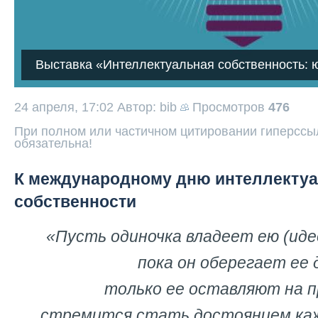
Выставка «Интеллектуальная собственность: 
24 апреля, 17:02
Автор: bib
Просмотров
476
При полном или частичном цитировании гиперссыл
обязательна!
К международному дню интеллекту
собственности
«Пусть одиночка владеет ею
(иде
пока
он оберегает ее 
только ее
оставляют на п
стремится стать достоянием каж