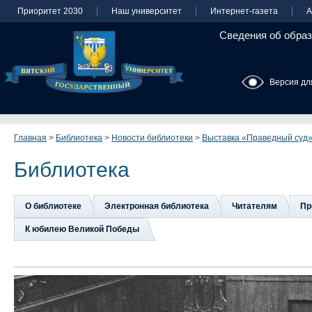
Приоритет 2030
Наш университет
Интернет-газета
А
Сведения об образ
Версия дл
Главная
>
Библиотека
>
Новости библиотеки
>
Выставка «Праведный суд
Библиотека
О библиотеке
Электронная библиотека
Читателям
Пр
К юбилею Великой Победы