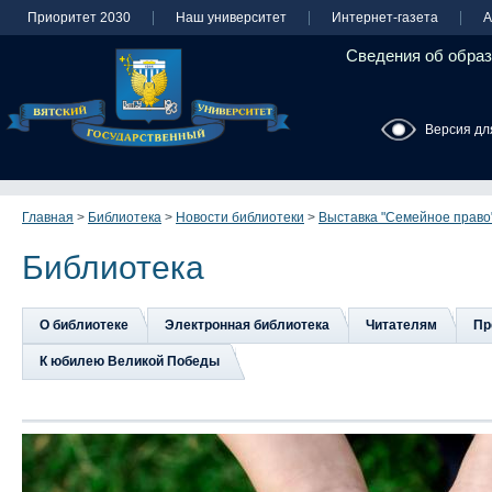
Приоритет 2030
Наш университет
Интернет-газета
А
Сведения об образ
Версия дл
Главная
>
Библиотека
>
Новости библиотеки
>
Выставка "Семейное право
Библиотека
О библиотеке
Электронная библиотека
Читателям
Пр
К юбилею Великой Победы