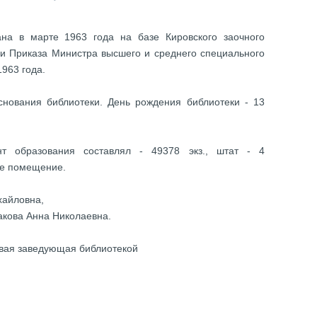
на в марте 1963 года на базе Кировского заочного
ии Приказа Министра высшего и среднего специального
963 года.
снования библиотеки. День рождения библиотеки - 13
 образования составлял - 49378 экз., штат - 4
ое помещение.
хайловна,
акова Анна Николаевна.
вая заведующая библиотекой