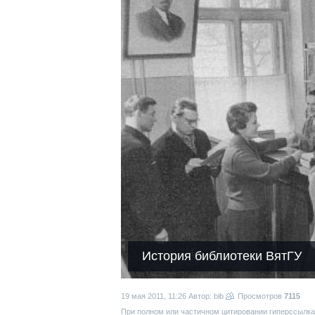
История библиотеки ВятГУ
19 мая 2011, 11:26
Автор: bib
Просмотров
7115
При полном или частичном цитировании гиперссылка 