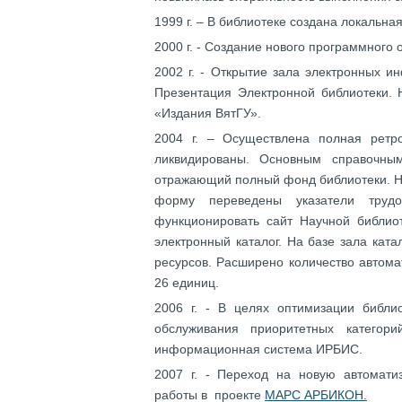
1999 г. – В библиотеке создана локальная
2000 г. - Создание нового программного
2002 г. - Открытие зала электронных и
Презентация Электронной библиотеки. 
«Издания ВятГУ».
2004 г. – Осуществлена полная ретро
ликвидированы. Основным справочным
отражающий полный фонд библиотеки. На
форму переведены указатели труд
функционировать сайт Научной библиот
электронный каталог. На базе зала кат
ресурсов. Расширено количество автома
26 единиц.
2006 г. - В целях оптимизации библи
обслуживания приоритетных категори
информационная система ИРБИС.
2007 г. - Переход на новую автомат
работы в проекте
МАРС АРБИКОН
.