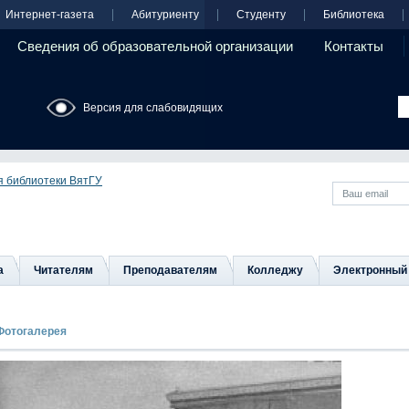
Интернет-газета
Абитуриенту
Студенту
Библиотека
Сведения об образовательной организации
Контакты
Версия для слабовидящих
я библиотеки ВятГУ
а
Читателям
Преподавателям
Колледжу
Электронный 
Фотогалерея