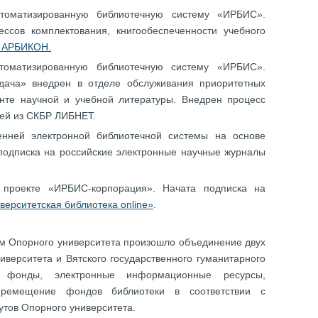
томатизированную библиотечную систему «ИРБИС».
ссов комплектования, книгообеспеченности учебного
 АРБИКОН
.
томатизированную библиотечную систему «ИРБИС».
дача» внедрен в отделе обслуживания приоритетных
нте научной и учебной литературы. Внедрен процесс
сей из СКБР ЛИБНЕТ.
енней электронной библиотечной системы на основе
 подписка на российские электронные научные журналы
 проекте «ИРБИС-корпорация». Начата подписка на
верситетская библиотека online»
.
ием Опорного университета произошло объединение двух
ниверситета и Вятского государственного гуманитарного
е фонды, электронные информационные ресурсы,
еремещение фондов библиотеки в соответствии с
утов Опорного университета.