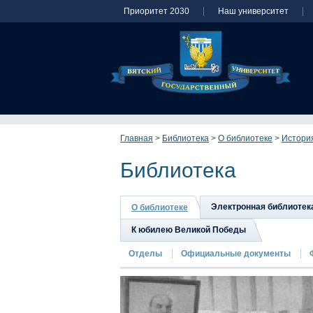
Приоритет 2030
Наш университет
Главная
>
Библиотека
>
О библиотеке
>
Истори
Библиотека
Электронная библиотек
О библиотеке
К юбилею Великой Победы
Отделы
Официальные документы