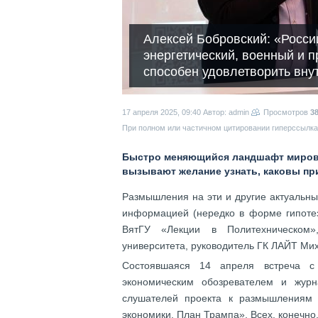
Алексей Бобровский: «России 
энергетический, военный и 
способен удовлетворить вну
17 апреля 2025, 09:40
Автор: admin
Просмотров
3
При полном или частичном цитировании гиперссылка 
Быстро меняющийся ландшафт мирово
вызывают желание узнать, каковы пр
Размышления на эти и другие актуальн
информацией (нередко в форме гипотез
ВятГУ «Лекции в Политехническом»
университета, руководитель ГК ЛАЙТ Ми
Состоявшаяся 14 апреля встреча с 
экономическим обозревателем и жур
слушателей проекта к размышлениям
экономики. План Трампа». Всех, конечно,