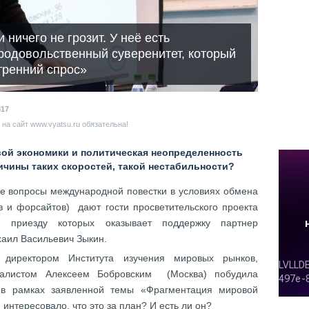
ничего не грозит. У неё есть
продовольственный суверенитет, который
тренний спрос»
817
на сайт www.vyatsu.ru обязательна!
й экономики и политическая неопределенность
ичины таких скоростей, такой нестабильности?
ые вопросы международной повестки в условиях обмена
 и форсайтов) дают гости просветительского проекта
, приезду которых оказывает поддержку партнер
хаил Васильевич Зыкин.
директором Института изучения мировых рынков,
налистом Алексеем Бобровским (Москва) побудила
 в рамках заявленной темы «Фрагментация мировой
 интересовало, что это за план? И есть ли он?