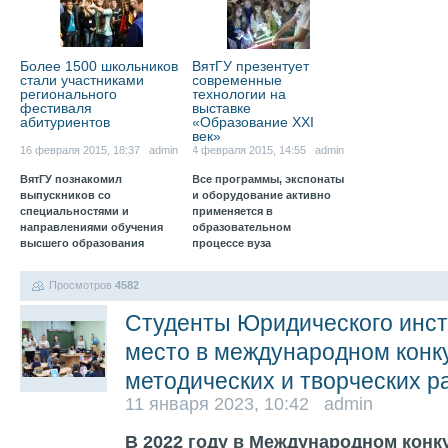
Более 1500 школьников
ВятГУ презентует
стали участниками
современные
регионального
технологии на
фестиваля
выставке
абитуриентов
«Образование XXI
век»
16 февраля 2015, 18:37 admin
4 февраля 2015, 14:55 admin
ВятГУ познакомил
Все программы, экспонаты
выпускников со
и оборудование активно
специальностями и
применяется в
направлениями обучения
образовательном
высшего образования
процессе вуза
Просмотров
4582
Студенты Юридического инст
место в международном конк
методических и творческих р
11 января 2023, 10:42 admin
В 2022 году в Международном конк