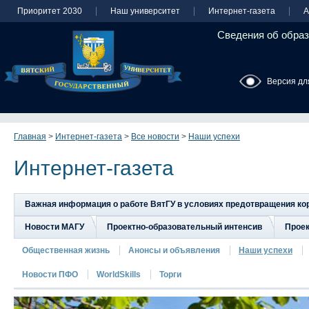
Приоритет 2030
Наш университет
Интернет-газета
А
Сведения об образ
Версия дл
Главная
>
Интернет-газета
>
Все новости
>
Наши успехи
Интернет-газета
Важная информация о работе ВятГУ в условиях предотвращения к
Новости МАГУ
Проектно-образовательный интенсив
Прое
Общественная жизнь
Анонсы и объявления
Наши успехи
Новости ПФО
WorldSkills
Торги