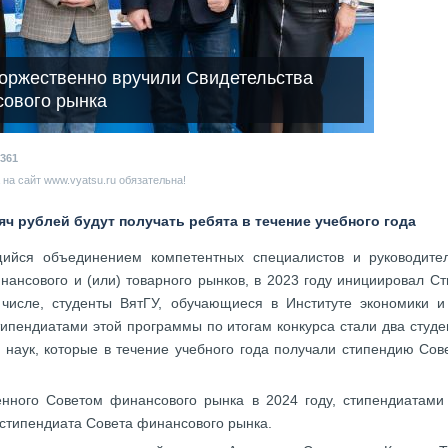
торжественно вручили Свидетельства
сового рынка
361
на сайт www.vyatsu.ru обязательна!
ч рублей будут получать ребята в течение учебного года
ийся объединением компетентных специалистов и руководите
нансового и (или) товарного рынков, в 2023 году инициировал 
 числе, студенты ВятГУ, обучающиеся в Институте экономики и
ипендиатами этой программы по итогам конкурса стали два студен
 наук, которые в течение учебного года получали стипендию Сов
енного Советом финансового рынка в 2024 году, стипендиатами 
 стипендиата Совета финансового рынка.