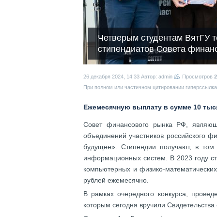
Четверым студентам ВятГУ 
стипендиатов Совета финан
26 декабря 2024, 14:33
Автор: admin
Просмотров
2
При полном или частичном цитировании гиперссылка 
Ежемесячную выплату в сумме 10 тыся
Совет финансового рынка РФ, являющ
объединений участников российского фи
будущее». Стипендии получают, в том
информационных систем. В 2023 году ст
компьютерных и физико-математических
рублей ежемесячно.
В рамках очередного конкурса, провед
которым сегодня вручили Свидетельства