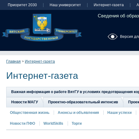
Приоритет 2030
Наш университет
Интернет-газета
А
Сведения об образ
Версия дл
Главная
>
Интернет-газета
Интернет-газета
Важная информация о работе ВятГУ в условиях предотвращения к
Новости МАГУ
Проектно-образовательный интенсив
Прое
Общественная жизнь
Анонсы и объявления
Наши успехи
Новости ПФО
WorldSkills
Торги