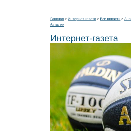
Главная
>
Интернет-газета
>
Все новости
>
Ано
баталии
Интернет-газета