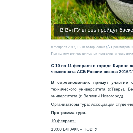
В ВятГУ вновь пройдут баск
8 февраля 2017, 15:18
Автор: admin
Просмотров
5
При полном или частичном цитировании гиперссылка 
С 10 по 11 февраля в городе Кирове 
чемпионата АСБ России сезона 2016/1
В соревнованиях примут участие 
технического университета (г.Тверь), 
университета (г. Великий Новогород).
Организаторы тура: Ассоциация студенче
Программа тура:
10 февраля:
13:00 ВЛГАФК – НОВГУ;