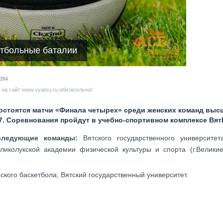
етбольные баталии
094
на сайт www.vyatsu.ru обязательна!
состоятся матчи «Финала четырех» среди женских команд вы
7. Соревнования пройдут в учебно-спортивном комплексе ВятГ
следующие команды:
Вятского государственного университета 
Великолукской академии физической культуры и спорта (г.Великие
ского баскетбола, Вятский государственный университет.