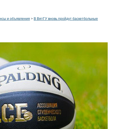
нсы и объявления
>
В ВятГУ вновь пройдут баскетбольные