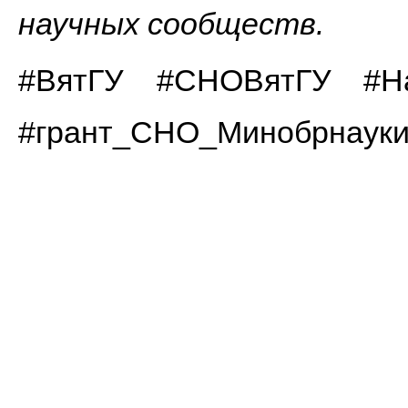
научных сообществ.
#ВятГУ #СНОВятГУ #На
#грант_СНО_Минобрнаук