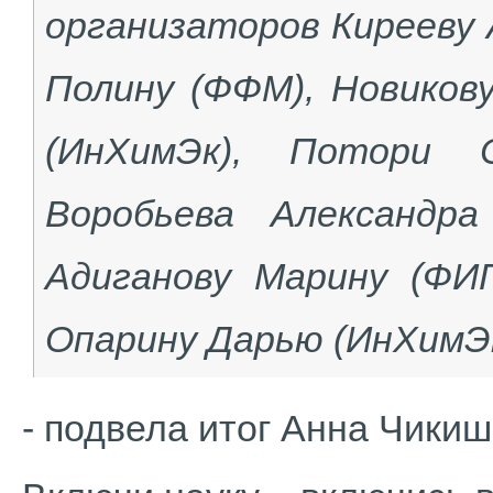
организаторов Кирееву 
Полину (ФФМ), Новиков
(ИнХимЭк), Потори
Воробьева Александра
Адиганову Марину (ФИ
Опарину Дарью (ИнХимЭк
- подвела итог Анна Чикиш