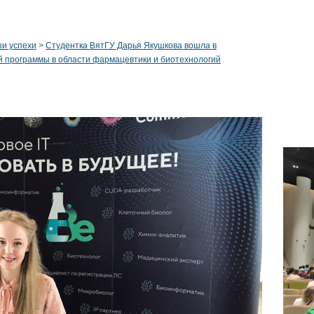
и успехи
>
Студентка ВятГУ Дарья Якушкова вошла в
й программы в области фармацевтики и биотехнологий