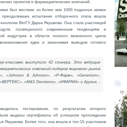
еских проектов и фармацевтических компаний.
амме был жестким: из более чем 1000 поданных заявок
 преодолевших испытания отборочного этапа вошла
ехнологии ВятГУ Дарья Якушкова. Она стала участницей
модуля, посвященного современным тенденциям и
ой индустрии в области полного жизненного цикла
 возникновения идеи и заканчивая выводом готового
ер-классами выступило 42 спикера. Это ведущие
рмацевтических компаний-лидеров мирового рынка
D», «Johnson & Johnson», «Р-Фарм», «Generium»,
ВЕРТЕКС», «M&S Decisions», «ИФАРМА» и других, -
одилось тестирование, по результатам которого
 были выданы сертификаты об успешном прохождении
ья Якушкова. Более того, она вошла в топ-15 участников