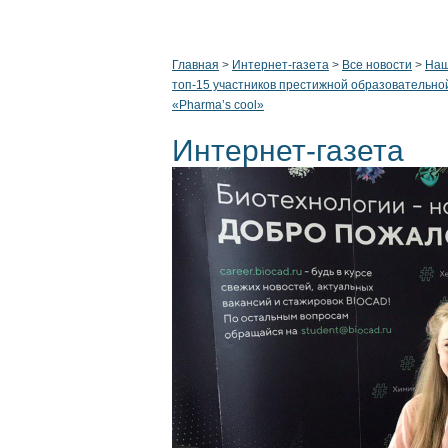
Главная
>
Интернет-газета
>
Все новости
>
Наш
топ-15 участников престижной образовательно
«Pharma’s cool»
Интернет-газета