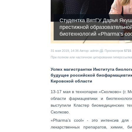
Студентка ВятГУ Дарья Якуш
престижной образовательно
биотехнологий «Pharma’s coo
31 мая 2019, 14:36
Автор: admin
Просмотров
5715
При полном или частичном цитировании гиперссылка 
Успех магистрантки Института биолог
будущее российской биофармацевтик
Кировской области
13-17 мая в технопарке «Сколково» (г. 
области фармацевтики и биотехнологи
выступили Кластер биомедицинских те
Сколково.
«Pharma’s cool» - это интенсив для
лекарственных препаратов, химии, 