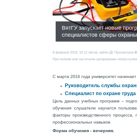
ВятГУ запускает новые прог
специалистов сферы охраны
8 февраля 2016, 16:12
Автор: admin
Просмотров
6
При полном или частичном цитировании гиперссылка 
С марта 2016 года университет начинае
Руководитель службы охран
Специалист по охране труда
Цель данных учебных программ – подго
обучения слушатели научатся пользова
факторы производственного процесса,
профессиональных навыков.
Форма обучения - вечерняя.