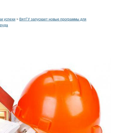
и успехи
>
ВятГУ запускает новые программы для
труда