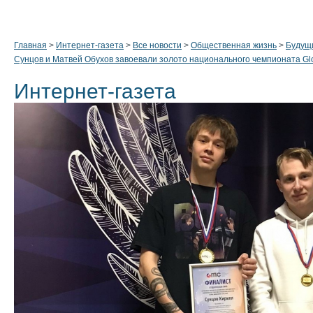
Главная
>
Интернет-газета
>
Все новости
>
Общественная жизнь
>
Будущ
Сунцов и Матвей Обухов завоевали золото национального чемпионата Gl
Интернет-газета