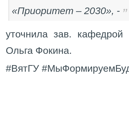
«Приоритет – 2030», -
уточнила зав. кафедрой
Ольга Фокина.
#ВятГУ #МыФормируемБуд