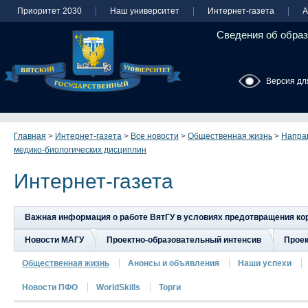
Приоритет 2030
Наш университет
Интернет-газета
А
Сведения об образ
Версия дл
Главная
>
Интернет-газета
>
Все новости
>
Общественная жизнь
>
Напра
медико-биологических дисциплин
Интернет-газета
Важная информация о работе ВятГУ в условиях предотвращения к
Новости МАГУ
Проектно-образовательный интенсив
Прое
Общественная жизнь
Анонсы и объявления
Наши успехи
Новости ПФО
WorldSkills
Торги