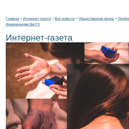
Главная
>
Интернет-газета
>
Все новости
>
Общественная жизнь
>
Перфо
Инженериуме ВятГУ
Интернет-газета