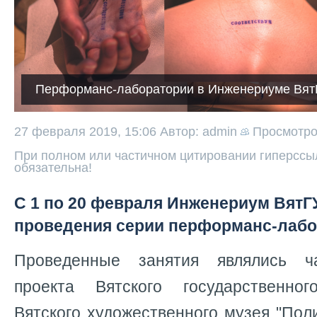
Перформанс-лаборатории в Инженериуме Вят
27 февраля 2019, 15:06
Автор: admin
Просмотр
При полном или частичном цитировании гиперссыл
обязательна!
С 1 по 20 февраля Инженериум ВятГ
проведения серии перформанс-лаб
Проведенные занятия являлись ч
проекта Вятского государственно
Вятского художественного музея "Поли