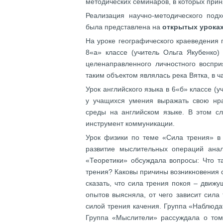
методических семинаров, в которых прин
Реализация научно-методического под
была представлена на
открытых уроках
На уроке географического краеведения 
8«а» классе (учитель Ольга Якубенко)
целенаправленного личностного воспри
таким объектом являлась река Вятка, в 
Урок английского языка в 6«б» классе 
у учащихся умения выражать свою нр
среды на английском языке. В этом сл
инструмент коммуникации.
Урок физики по теме «Сила трения» в 
развитие мыслительных операций ана
«Теоретики» обсуждала вопросы: Что т
трения? Каковы причины возникновения 
сказать, что сила трения покоя – дви
опытов выясняла, от чего зависит сила
силой трения качения. Группа «Наблюда
Группа «Мыслители» рассуждала о том,