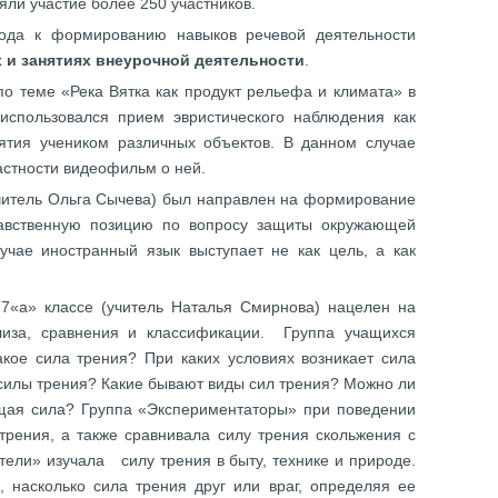
яли участие более 250 участников.
хода к формированию навыков речевой деятельности
 и занятиях внеурочной деятельности
.
по теме «Река Вятка как продукт рельефа и климата» в
 использовался прием эвристического наблюдения как
ятия учеником различных объектов. В данном случае
частности видеофильм о ней.
(учитель Ольга Сычева) был направлен на формирование
авственную позицию по вопросу защиты окружающей
учае иностранный язык выступает не как цель, а как
7«а» классе (учитель Наталья Смирнова) нацелен на
лиза, сравнения и классификации. Группа учащихся
акое сила трения? При каких условиях возникает сила
силы трения? Какие бывают виды сил трения? Можно ли
жущая сила? Группа «Экспериментаторы» при поведении
 трения, а также сравнивала силу трения скольжения с
тели» изучала силу трения в быту, технике и природе.
 насколько сила трения друг или враг, определяя ее