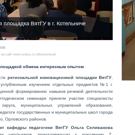
 площадка ВятГУ в г. Котельниче
595
на сайт www.vyatsu.ru обязательна!
 площадкой обмена интересным опытом
ости
региональной инновационной площадки ВятГУ
,
 углубленным изучением отдельных предметов №1 г.
ященной формированию навыков речевой деятельности
етодическом семинаре приняли участие специалисты
 округа, муниципальных управлений образования,
педагоги государственных и муниципальных школ города
го, Орловского районов.
нт кафедры педагогики ВятГУ Ольга Селиванова
сти школьников, принадлежащих к поколению Z.