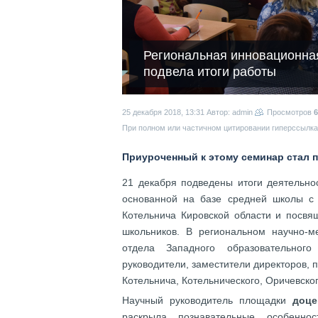
Региональная инновационная
подвела итоги работы
25 декабря 2018, 13:31
Автор: admin
Просмотров
6
При полном или частичном цитировании гиперссылка 
Приуроченный к этому семинар стал
21 декабря подведены итоги деятельн
основанной на базе средней школы с
Котельнича Кировской области и посв
школьников. В региональном научно-м
отдела Западного образовательного
руководители, заместители директоров, 
Котельнича, Котельнического, Оричевско
Научный руководитель площадки
доце
раскрыла познавательные особенно