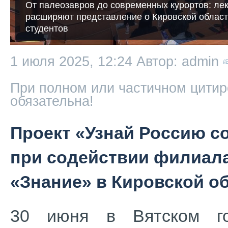
От палеозавров до современных курортов: ле
расширяют представление о Кировской област
студентов
1 июля 2025, 12:24
Автор: admin
При полном или частичном цитир
обязательна!
Проект «Узнай Россию с
при содействии филиала
«Знание» в Кировской о
30 июня в Вятском го