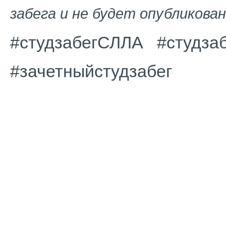
забега и не будет опубликован
#студзабегСЛЛА #студзаб
#зачетныйстудзабег