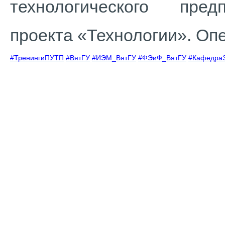
технологического пред
проекта «Технологии». Оп
#ТренингиПУТП
#ВятГУ
#ИЭМ_ВятГУ
#ФЭиФ_ВятГУ
#Кафедра