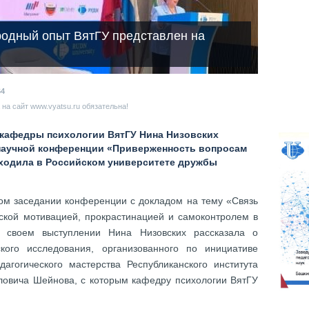
родный опыт ВятГУ представлен на
64
на сайт www.vyatsu.ru обязательна!
т кафедры психологии ВятГУ Нина Низовских
 научной конференции «Приверженность вопросам
оходила в Российском университете дружбы
ом заседании конференции с докладом на тему «Связь
ской мотивацией, прокрастинацией и самоконтролем в
 своем выступлении Нина Низовских рассказала о
ского исследования, организованного по инициативе
гогического мастерства Республиканского института
овича Шейнова, с которым кафедру психологии ВятГУ