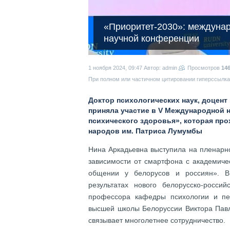
«Приоритет-2030»: междуна
научной конференции
1 ноября 2024, 09:47
Автор: admin
Просмотров
14
При полном или частичном цитировании гиперссылка 
Доктор психологических наук, доцен
приняла участие в V Международной
психического здоровья», которая пр
народов им. Патриса Лумумбы
Нина Аркадьевна выступила на пленарн
зависимости от смартфона с академиче
общении у белорусов и россиян». В
результатах нового белорусско-россий
профессора кафедры психологии и педа
высшей школы Белоруссии Виктора Павл
связывает многолетнее сотрудничество.