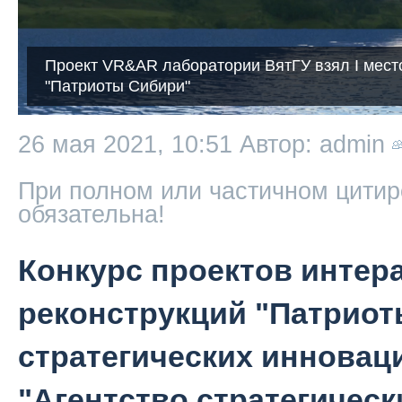
Проект VR&AR лаборатории ВятГУ взял I место
"Патриоты Сибири"
26 мая 2021, 10:51
Автор: admin
При полном или частичном цитир
обязательна!
Конкурс проектов интер
реконструкций "Патриот
стратегических инновац
"Агентство стратегичес