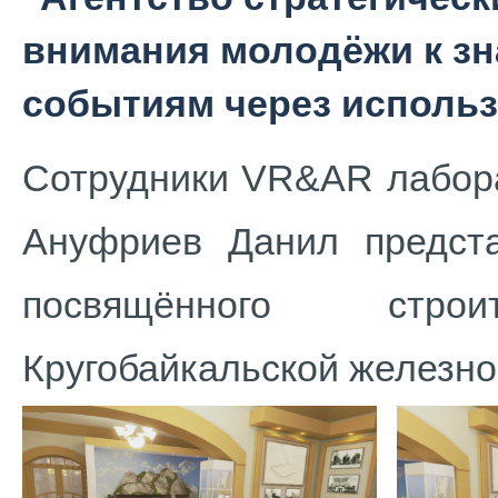
внимания молодёжи к з
событиям через исполь
Сотрудники VR&AR лабор
Ануфриев Данил предста
посвящённого стро
Кругобайкальской железно