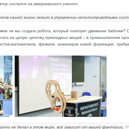
ктор сослался на американского ученого:
тов нашей жизни лежит в управлении неполноприводными систе
жем ли мы создать робота, который повторит движение бабочки? Ок
отать на целую цепочку прикладных вещей – в промышленном прои
листов-математиков, физиков, инженеров новой формации, требуе
икто не делал в этом мире, всё зависит от вашей фантазии,