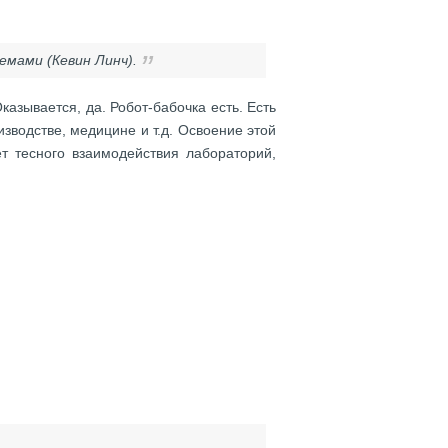
мами (Кевин Линч).
азывается, да. Робот-бабочка есть. Есть
зводстве, медицине и т.д. Освоение этой
т тесного взаимодействия лабораторий,