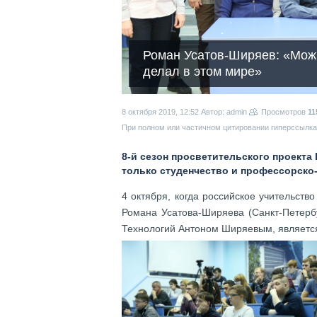
Роман Усатов-Ширяев: «Можн
делал в этом мире»
8 октября 2019, 12:52
Автор: admin
Просмотров
11
При полном или частичном цитировании гиперссылка 
8-й сезон просветительского проекта
только студенчество и профессорско-
4 октября, когда российское учительст
Романа Усатова-Ширяева (Санкт-Петерб
Технологий Антоном Ширяевым, является