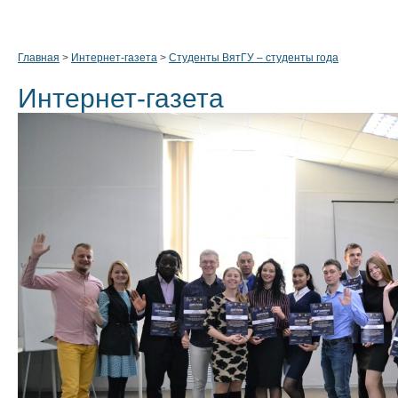
Главная
>
Интернет-газета
>
Студенты ВятГУ – студенты года
Интернет-газета