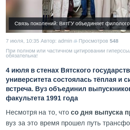
Связь поколений: ВятГУ объединяет филолого
7 июля, 10:35
Автор: admin
Просмотров
548
При полном или частичном цитировании гиперссыл
обязательна!
4 июля в стенах Вятского государст
университета состоялась тёплая и 
встреча. Вуз объединил выпускнико
факультета 1991 года
Несмотря на то, что
со дня выпуска п
вуз за это время прошел путь трансф