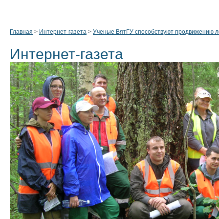
Главная
>
Интернет-газета
>
Ученые ВятГУ способствуют продвижению л
Интернет-газета