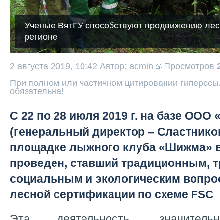
Ученые ВятГУ способствуют продвижению лес
регионе
2 августа 2019, 10:42
Автор: admin
Просмотров
При полном или частичном цитировании гиперссыл
обязательна!
С 22 по 28 июля 2019 г. на базе ООО
(генеральный директор – Сластников 
площадке лыжного клуба «Шижма» в
проведен, ставший традиционным, т
социальным и экологическим вопро
лесной сертификации по схеме FSC
Эта деятельность, значител