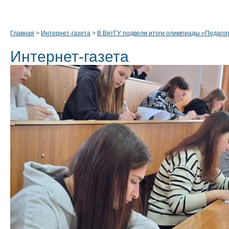
Главная
>
Интернет-газета
>
В ВятГУ подвели итоги олимпиады «Педагоги
Интернет-газета