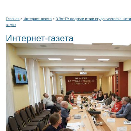
Главная
>
Интернет-газета
>
В ВятГУ подвели итоги студенческого анкет
в вузе
Интернет-газета