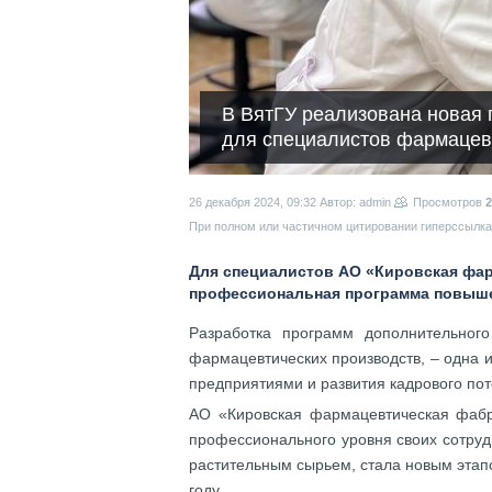
В ВятГУ реализована новая
для специалистов фармацев
26 декабря 2024, 09:32
Автор: admin
Просмотров
2
При полном или частичном цитировании гиперссылка 
Для специалистов АО «Кировская фар
профессиональная программа повыше
Разработка программ дополнительног
фармацевтических производств, – одна и
предприятиями и развития кадрового по
АО «Кировская фармацевтическая фабр
профессионального уровня своих сотру
растительным сырьем, стала новым этап
году.