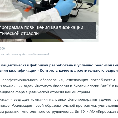
 программа повышения квалификации
тической отрасли
300
на сайт www.vyatsu.ru обязательна!
мацевтическая фабрика» разработана и успешно реализован
ния квалификации «Контроль качества растительного сырья
о профессионального образования, отвечающих потребностям
з важнейших задач Института биологии и биотехнологии ВятГУ в 
тенциала фармацевтической отрасли нашей страны.
ика» - ведущая компания на рынке фитопрепаратов уделяет 
дников. Реализация новой образовательной программы, учитывающ
ом развития многолетнего сотрудничества ВятГУ и АО «Кировска