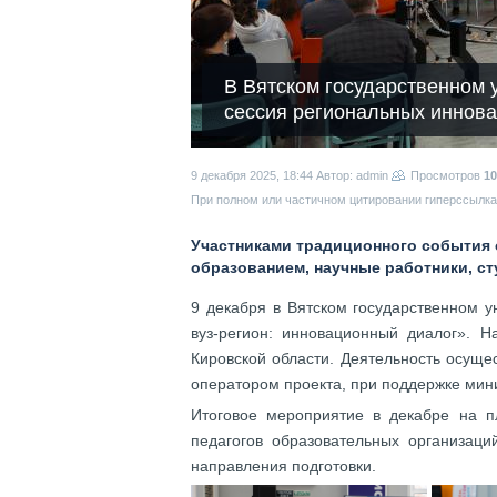
В Вятском государственном 
сессия региональных иннов
9 декабря 2025, 18:44
Автор: admin
Просмотров
10
При полном или частичном цитировании гиперссылка 
Участниками традиционного события 
образованием, научные работники, с
9 декабря в Вятском государственном 
вуз-регион: инновационный диалог». Н
Кировской области. Деятельность осуще
оператором проекта, при поддержке мин
Итоговое мероприятие в декабре на п
педагогов образовательных организаци
направления подготовки.