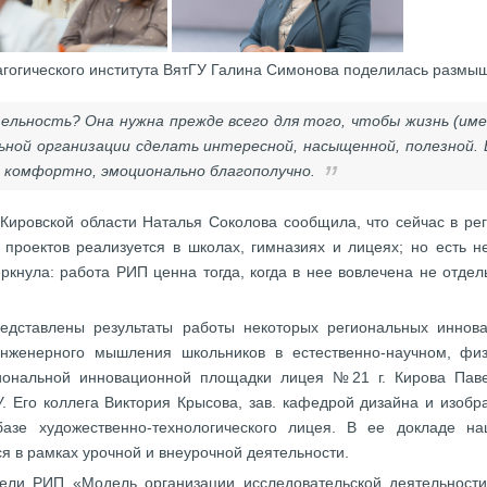
агогического института ВятГУ Галина Симонова поделилась разм
ельность? Она нужна прежде всего для того, чтобы жизнь (имен
ной организации сделать интересной, насыщенной, полезной. В
, комфортно, эмоционально благополучно.
 Кировской области Наталья Соколова сообщила, что сейчас в ре
проектов реализуется в школах, гимназиях и лицеях; но есть 
кнула: работа РИП ценна тогда, когда в нее вовлечена не отдель
едставлены результаты работы некоторых региональных иннов
инженерного мышления школьников в естественно-научном, физ
гиональной инновационной площадки лицея №21 г. Кирова Павел
 Его коллега Виктория Крысова, зав. кафедрой дизайна и изобра
азе художественно-технологического лицея. В ее докладе н
 в рамках урочной и внеурочной деятельности.
ели РИП «Модель организации исследовательской деятельност