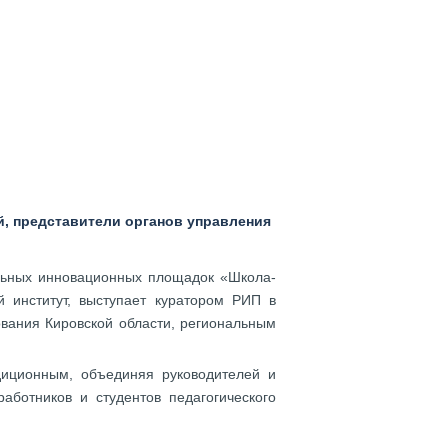
й, представители органов управления
альных инновационных площадок «Школа-
й институт, выступает куратором РИП в
ования Кировской области, региональным
диционным, объединяя руководителей и
аботников и студентов педагогического