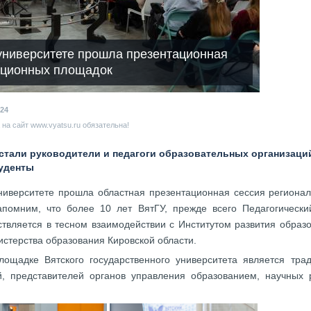
университете прошла презентационная
ационных площадок
24
на сайт www.vyatsu.ru обязательна!
стали руководители и педагоги образовательных организаци
туденты
университете прошла областная презентационная сессия регион
апомним, что более 10 лет ВятГУ, прежде всего Педагогически
ствляется в тесном взаимодействии с Институтом развития образ
истерства образования Кировской области.
лощадке Вятского государственного университета является тра
й, представителей органов управления образованием, научных р