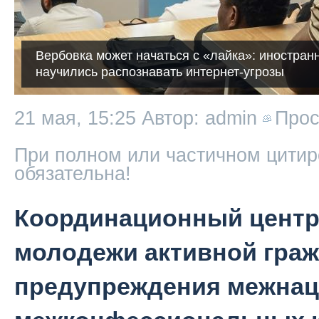
Вербовка может начаться с «лайка»: иностран
научились распознавать интернет-угрозы
21 мая, 15:25
Автор: admin
Про
При полном или частичном цитир
обязательна!
Координационный центр
молодежи активной граж
предупреждения межнац