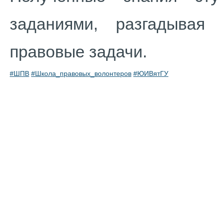
заданиями, разгадыва
правовые задачи.
#ШПВ
#Школа_правовых_волонтеров
#ЮИВятГУ