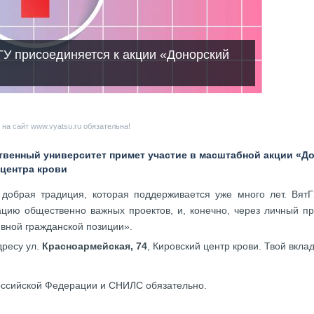
ГУ присоединяется к акции «Донорский
на сайт www.vyatsu.ru обязательна!
ственный университет примет участие в масштабной акции «Д
 центра крови
обрая традиция, которая поддерживается уже много лет. ВятГ
цию общественно важных проектов, и, конечно, через личный пр
ивной гражданской позиции».
дресу ул.
Красноармейская, 74
, Кировский центр крови. Твой вклад
оссийской Федерации и СНИЛС обязательно.