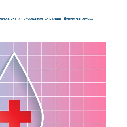
раной: ВятГУ присоединяется к акции «Донорский рекорд