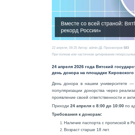
Вместе со всей страной: Вят
рекорд России»
22 апреля, 09:25
Автор: admin
Просмотров
583
При полном или частичном цитировании гиперссылка 
24 апреля 2026 года Вятский государ
день донора на площадке Кировского
День донора в нашем университете — д
популяризации донорства через реализа
проявление своей ответственности и акт
Приходи
24 апреля с 8:00 до 10:00
по а
Требования к донорам:
Наличие паспорта с пропиской в Р
Возраст старше 18 лет.