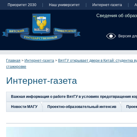
Приоритет 2030
Наш университет
Интернет-газета
А
Сведения об образ
Версия дл
Главная
>
Интернет-газета
>
ВятГУ открывает двери в Китай: студентка в
стажировке
Интернет-газета
Важная информация о работе ВятГУ в условиях предотвращения к
Новости МАГУ
Проектно-образовательный интенсив
Прое