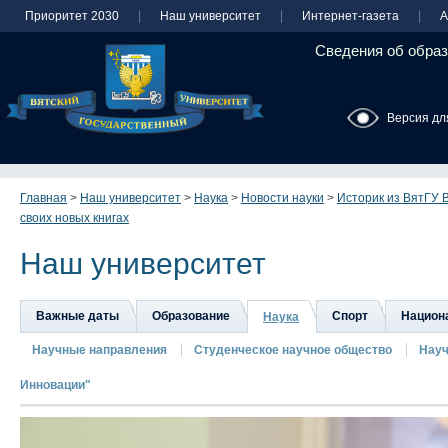
Приоритет 2030
Наш университет
Интернет-газета
А
Сведения об образ
Версия дл
Главная
>
Наш университет
>
Наука
>
Новости науки
>
Историк из ВятГУ 
своих новых книгах
Наш университет
Важные даты
Образование
Спорт
Национа
Наука
Научные направления
Студенческое научное общество
Науч
Инновации"