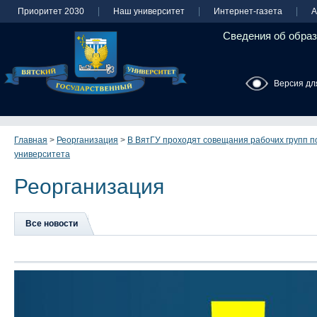
Приоритет 2030
Наш университет
Интернет-газета
А
Сведения об образ
Версия дл
Главная
>
Реорганизация
>
В ВятГУ проходят совещания рабочих групп п
университета
Реорганизация
Все новости