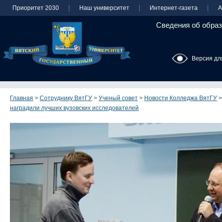
Приоритет 2030
Наш университет
Интернет-газета
А
Сведения об образ
Версия дл
Главная
>
Сотруднику ВятГУ
>
Ученый совет
>
Новости Колледжа ВятГУ
наградили лучших вузовских исследователей