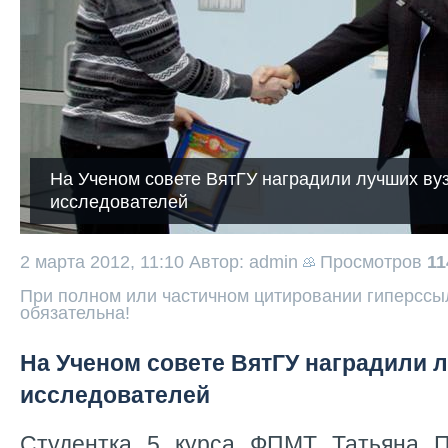
На Ученом совете ВятГУ наградили лучших ву
исследователей
2 марта 2012, 11:10
Автор: admin
Просмотров
1
При полном или частичном цитировании гиперссыл
обязательна!
На Ученом совете ВятГУ наградили 
исследователей
Студентка 5 курса ФПМТ Татьяна П