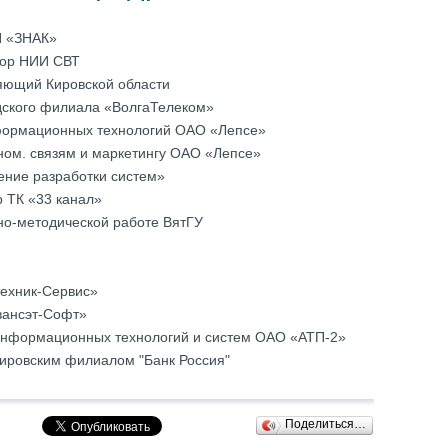
П «ЗНАК
»
тор НИИ СВТ
яющий Кировской области
одского филиала «ВолгаТелеком»
нформационных технологий ОАО «Лепсе»
оном. связям и маркетингу ОАО «Лепсе»
ение разработки систем»
 ТК «33 канал»
бно-методической работе ВятГУ
техник-Сервис»
вансэт-Софт»
 информационных технологий и систем ОАО «АТП-2»
Кировским филиалом "Банк Россия"
Поделиться…