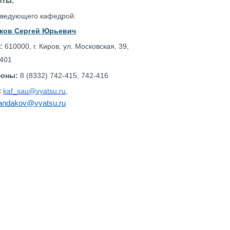
кты:
заведующего кафедрой:
ков Сергей Юрьевич
с:
610000, г. Киров, ул. Московская, 39,
-401
оны:
8 (8332) 742-415, 742-416
:
kaf_sau@vyatsu.ru
,
andakov@vyatsu.ru