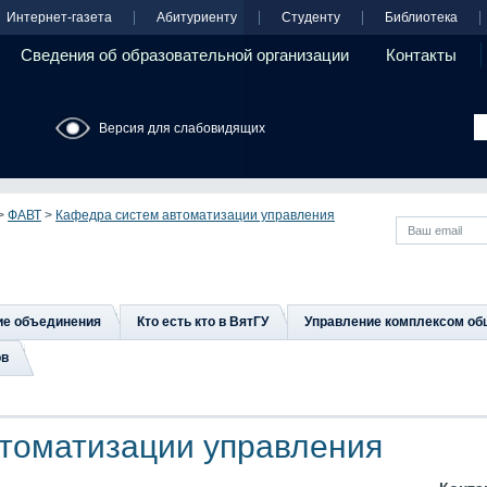
Интернет-газета
Абитуриенту
Студенту
Библиотека
Сведения об образовательной организации
Контакты
Версия для слабовидящих
>
ФАВТ
>
Кафедра систем автоматизации управления
ие объединения
Кто есть кто в ВятГУ
Управление комплексом об
ов
томатизации управления