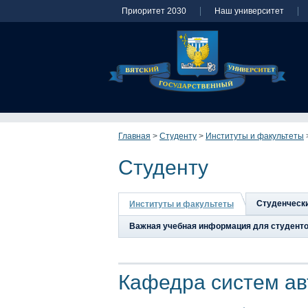
Приоритет 2030
Наш университет
Главная
>
Студенту
>
Институты и факультеты
Студенту
Студенческ
Институты и факультеты
Важная учебная информация для студент
Кафедра систем ав