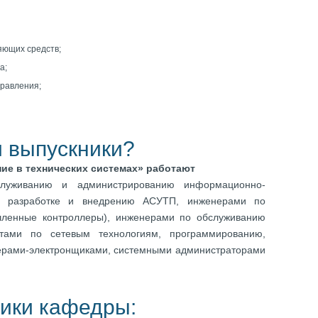
яющих средств;
а;
правления;
 выпускники?
ие в технических системах» работают
служиванию и администрированию информационно-
о разработке и внедрению АСУТП, инженерами по
шленные контроллеры), инженерами по обслуживанию
стами по сетевым технологиям, программированию,
ерами-электронщиками, системными администраторами
ики кафедры: