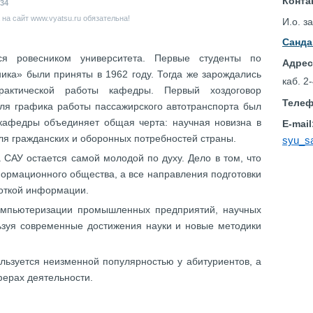
Конта
34
на сайт www.vyatsu.ru обязательна!
И.о. 
Санда
я ровесником университета. Первые студенты по
Адре
ика» были приняты в 1962 году. Тогда же зарождались
каб. 2
рактической работы кафедры. Первый хоздоговор
Телеф
оля графика работы пассажирского автотранспорта был
кафедры объединяет общая черта: научная новизна в
E-mail
ля гражданских и оборонных потребностей страны.
syu_s
 САУ остается самой молодой по духу. Дело в том, что
формационного общества, а все направления подготовки
откой информации.
компьютеризации промышленных предприятий, научных
льзуя современные достижения науки и новые методики
льзуется неизменной популярностью у абитуриентов, а
ферах деятельности.