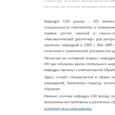
1 апреля 2011, 12:14
Автор: admin
Просмотров
377
При полном или частичном цитировании гиперссылка 
Кафедра САУ (ранее – АТ) являетс
специальности «Автоматика и телемехан
первые ростки научной и научно-п
«Автоматический диспетчер» для контр
заключен кафедрой в 1965 г. Все НИР 
сочетании с практической значимостью д
Несмотря на солидный возраст, кафедра
ХХI век объявлен веком глобального ин
кафедры связаны с компьютерной обраб
Здесь готовят специалистов в сфере 
учреждений, банковских структур, испо
обучения.
Именно поэтому кафедра САУ всегда по
выпускники востребованы в различных с
подробнее об истории кафедры