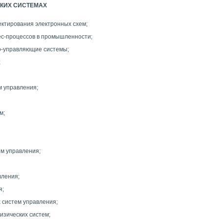
СКИХ СИСТЕМАХ
ктирования электронных схем;
ес-процессов в промышленности;
-управляющие системы;
;
 управления;
м;
м управления;
вления;
я;
 систем управления;
изических систем;