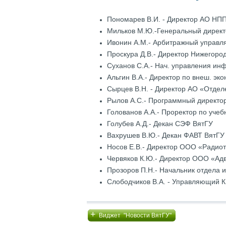
Пономарев В.И. - Директор АО НП
Мильков М.Ю.-Генеральный дирек
Ивонин А.М.- Арбитражный управл
Проскура Д.В.- Директор Нижегор
Суханов С.А.- Нач. управления и
Альгин В.А.- Директор по внеш. эк
Сырцев В.Н. - Директор АО «Отдел
Рылов А.С.- Программный директор
Голованов А.А.- Проректор по уче
Голубев А.Д.- Декан СЭФ ВятГУ
Вахрушев В.Ю.- Декан ФАВТ ВятГУ
Носов Е.В.- Директор ООО «Радио
Червяков К.Ю.- Директор ООО «Ад
Прозоров П.Н.- Начальник отдела
Слободчиков В.А. - Управляющий 
+
Виджет "Новости ВятГУ"