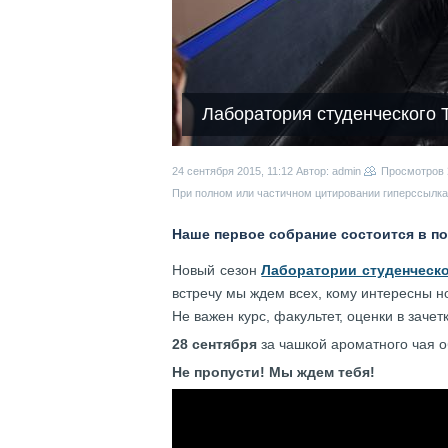
Лаборатория студенческого 
24 сентября 2015, 11:12
Автор: admin
Просмотров
При полном или частичном цитировании гиперссылка 
Наше первое собрание состоится в пон
Новый сезон
Лаборатории студенческ
встречу мы ждем всех, кому интересны н
Не важен курс, факультет, оценки в зачет
28 сентября
за чашкой ароматного чая о
Не пропусти! Мы ждем тебя!