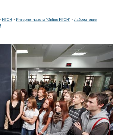
>
ИГСН
>
Интернет-газета "Online ИГСН"
>
Лаборатория
!