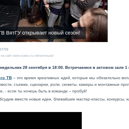
ТВ ВятГУ открывает новый сезон!
17732
на сайт www.vyatsu.ru обязательна!
едельник 28 сентября в 18:00. Встречаемся в актовом зале 1 
ого ТВ
– это время креативных идей, которые мы обязательно воп
овости, съемки, сценарии, роли, сюжеты, камеры и монтажные про
ке, - если ты хочешь быть в команде – пробуй!
бсудим вместе новые идеи, ближайшие мастер-классы, конкурсы, к