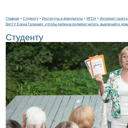
Главная
>
Студенту
>
Институты и факультеты
>
ИГСН
>
Интернет-газета
ВятГУ Елена Галицких: «Чтобы ребенок полюбил читать, выключайте дом
Студенту