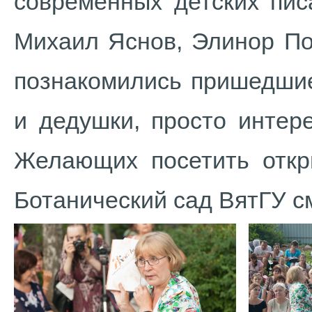
современных детских пис
Михаил Яснов, Элинор По
познакомились пришедшие
и дедушки, просто интер
Желающих посетить откр
Ботанический сад ВятГУ см