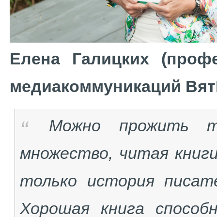
Елена Галицких (проф
медиакоммуникаций Вят
Можно прожить т
множество, читая книг
только история писат
Хорошая книга спосо