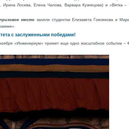
, Ирина Лосева, Елена Чалова, Варвара Кузнецова) и «Вятка – 
призовое место
заняли студентки Елизавета Гомзякова и Мари
грамме».
тета с заслуженными победами!
7 ноября «Инженериум» примет еще одно масштабное событие –