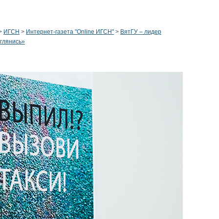
>
ИГСН
>
Интернет-газета "Online ИГСН"
>
ВятГУ – лидер
Оглянись»