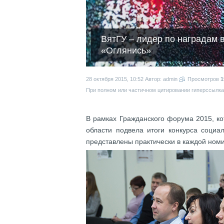
ВятГУ – лидер по наградам 
«Оглянись»
28 октября 2015, 10:52
Автор: admin
Просмотров
1
При полном или частичном цитировании гиперссылка 
В рамках Гражданского форума 2015, к
области подвела итоги конкурса соци
представлены практически в каждой ном