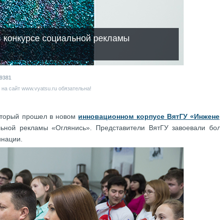
в конкурсе социальной рекламы
9381
на сайт www.vyatsu.ru обязательна!
оторый прошел в новом
инновационном корпусе ВятГУ «Инжен
альной рекламы «Оглянись». Представители ВятГУ завоевали бо
инации.