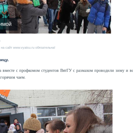
зимой
9
на сайт www.vyatsu.ru обязательна!
ицу.
а вместе с профкомом студентов ВятГУ с размахом проводили зиму и в
горячим чаем.