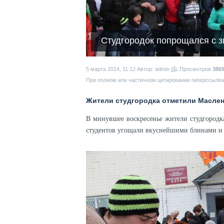
Студгородок попрощался с 
5 марта 2014, 11:12
Автор: admin
Просмотров
386
При полном или частичном цитировании гиперссылка 
Жители студгородка отметили Маслен
В минувшее воскресенье жители студгородк
студентов угощали вкуснейшими блинами и 