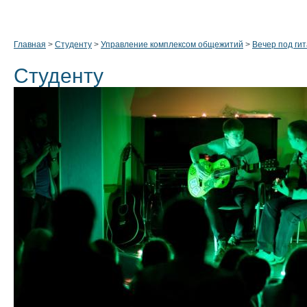
Главная
>
Студенту
>
Управление комплексом общежитий
>
Вечер под гит
Студенту