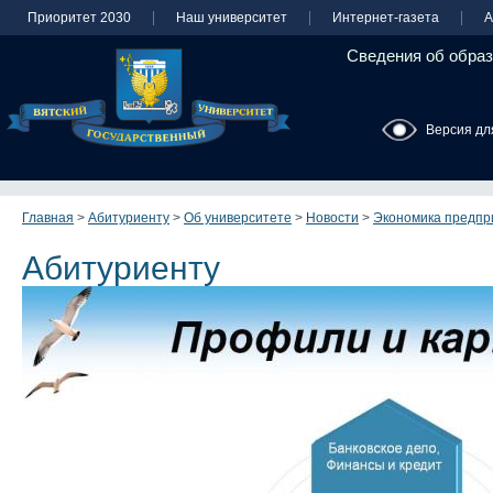
Приоритет 2030
Наш университет
Интернет-газета
А
Сведения об образ
Версия дл
Главная
>
Абитуриенту
>
Об университете
>
Новости
>
Экономика предпр
Абитуриенту