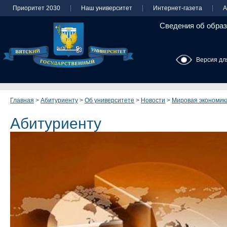
Приоритет 2030
Наш университет
Интернет-газета
А
Сведения об образ
Версия дл
Главная
>
Абитуриенту
>
Об университете
>
Новости
>
Мировая экономик
Абитуриенту