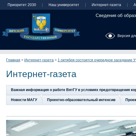
Приоритет 2030
Наш университет
Интернет-газета
А
Сведения об образ
Версия дл
Главная
>
Интернет-газета
>
1 октября состоится очередное заседание У
Интернет-газета
Важная информация о работе ВятГУ в условиях предотвращения к
Новости МАГУ
Проектно-образовательный интенсив
Прое