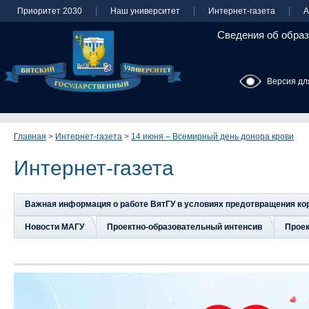
Приоритет 2030
Наш университет
Интернет-газета
А
Сведения об образ
Версия дл
Главная
>
Интернет-газета
>
14 июня – Всемирный день донора крови
Интернет-газета
Важная информация о работе ВятГУ в условиях предотвращения к
Новости МАГУ
Проектно-образовательный интенсив
Прое