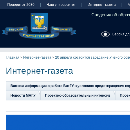
Приоритет 2030
Наш университет
Интернет-газета
А
Сведения об образ
Версия дл
Главная
>
Интернет-газета
>
20 апреля состоится заседание Ученого сов
Интернет-газета
Важная информация о работе ВятГУ в условиях предотвращения к
Новости МАГУ
Проектно-образовательный интенсив
Прое