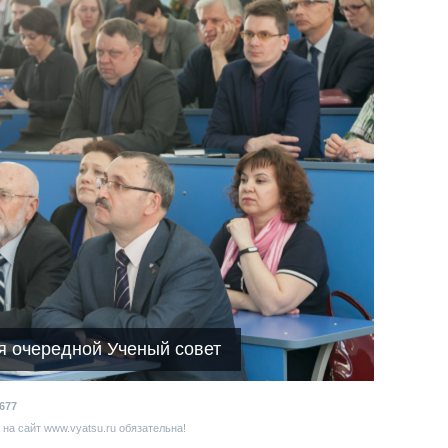
ся очередной Ученый совет
677
на сайт www.vyatsu.ru обязательна!