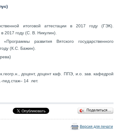
пус)
рственной итоговой аттестации в 2017 году (ГЭК).
 2017 году (С. В. Никулин).
 «Программы развития Вятского государственного
году (К.С. Бажин).
рева)
 к.геогр.н., доцент, доцент каф. ППЭ, и.о. зав. кафедрой
-пед.стаж– 14 лет.
Поделиться…
Версия для печати