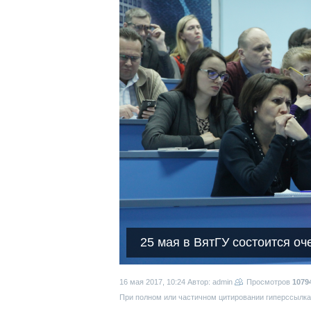
25 мая в ВятГУ состоится о
16 мая 2017, 10:24
Автор: admin
Просмотров
1079
При полном или частичном цитировании гиперссылка 