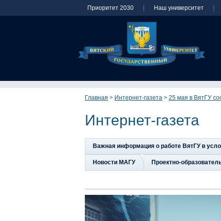
Приоритет 2030
Наш университет
Главная
>
Интернет-газета
>
25 мая в ВятГУ с
Интернет-газета
Важная информация о работе ВятГУ в усл
Новости МАГУ
Проектно-образовател